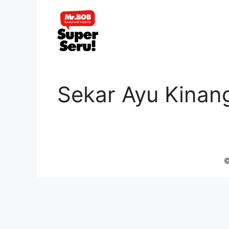
Skip
to
content
Sekar Ayu Kinan
©