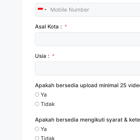
I
n
Asal Kota :
d
o
n
e
Usia :
s
i
a
+
Apakah bersedia upload minimal 25 vide
6
Ya
2
Tidak
Apakah bersedia mengikuti syarat & ket
Ya
Tidak